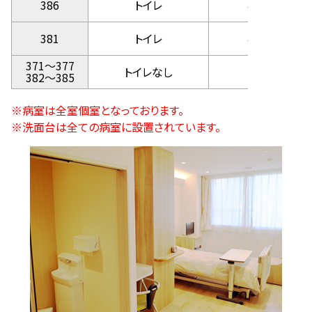
386
トイレ
4,400円
381
トイレ
4,400円
371～377
トイレなし
無料
382～385
※病室は全室個室となっております。
※洗面台は全ての病室に設置されています。