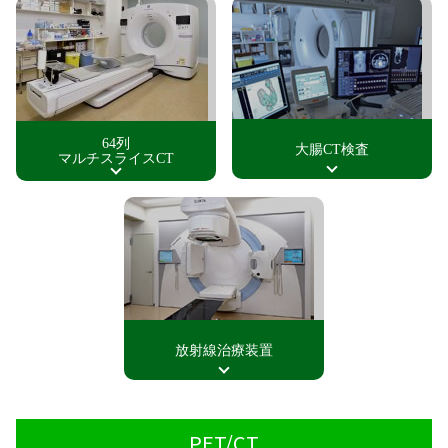
64列
大腸CT検査
マルチスライスCT
放射線治療装置
PET/CT