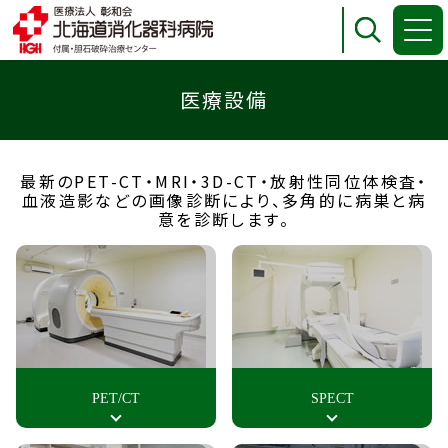
医療設備
最新のPET-CT・MRI・3D-CT・放射性同位体検査・
血液造影などの
画像診断により、多角的に病巣と病
意を診断します。
PET/CT
SPECT